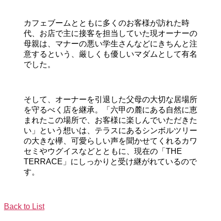
カフェブームとともに多くのお客様が訪れ
た時
代
、
お店で
主に接客を担当
し
ていた現オーナーの
母親
は、
マナーの悪い
学生さんなどに
きちんと注
意するという、
厳しくも優しい
マダム
として有名
でした
。
そして、
オーナーを
引退した
父
母
の大切な居場所
を守る
べく店を継承
。「六甲の麓にある自然に恵
まれたこの
場所で
、
お客様
に
楽し
んでいただきた
い」
という想いは、
テラスにある
シンボルツリー
の
大きな
欅、可愛らしい声を聞かせてくれるカワ
セミやウグイス
など
とともに
、
現在の
「THE
TERRACE
」に
しっかりと
受け継がれてい
るので
す
。
Back to List