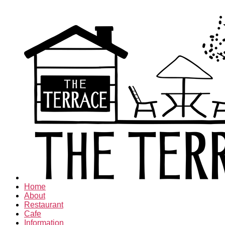
Home
About
Restaurant
Cafe
Information