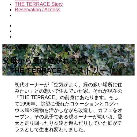
THE TERRACE Story
Reservation / Access
Story Vol.03
父母から受け継がれる想い
「THE TERRACE」ヒストリー
初代
オーナー
が
「空気が
よく
、緑の多い場所に住
みたい」との想い
で住んでいた
家。それが現在の
「THE
TERRACE
」の前身
にあたります
。
そし
て
1996年、
眺望に優れたロケーションと
ログハ
ウス風の
建物を活かしながら改造し
、
カフェをオ
ープン。
その
息子である
現オーナーが幼い
頃
、
愛
犬と
走り回っ
たり友達と遊んだりしていた庭がテ
ラスとして生まれ変わりました。